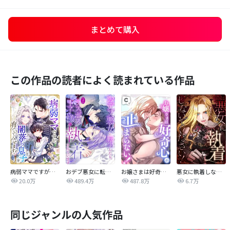
まとめて購入
この作品の読者によく読まれている作品
病弱ママですが、闇落ち息子を育ててみせます！【タテヨミ】
おデブ悪女に転生したら、なぜかラスボス王子様に執着されています
お嬢さまは好奇心が止まらない！
悪女に執着しないでください！【タテヨミ】
20.0万
489.4万
487.8万
6.7万
同じジャンルの人気作品