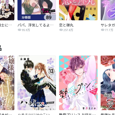
悪女は仮面の騎士に騙されない
パパ、浮気してるよ？娘と二人でクズ夫を捨てます【分冊版】
恋と弾丸
95.9万
257.8万
77.7万
品
お嬢様はお仕置きが好き
ハチミツにはつこい
熱愛プリンス お兄ちゃんはキミが好き