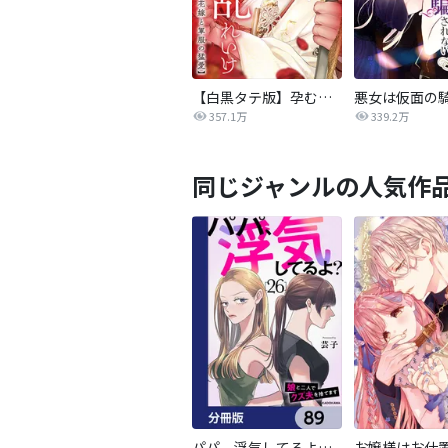
【白黒タテ版】孕むまで乱れいけ～身代わり花嫁と軍服の猛愛
357.1万
339.2万
同じジャンルの人気作
パパ、浮気してるよ？娘と二人でクズ夫を捨てます【分冊版】