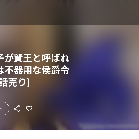
子が賢王と呼ばれ
は不器用な侯爵令
話売り)