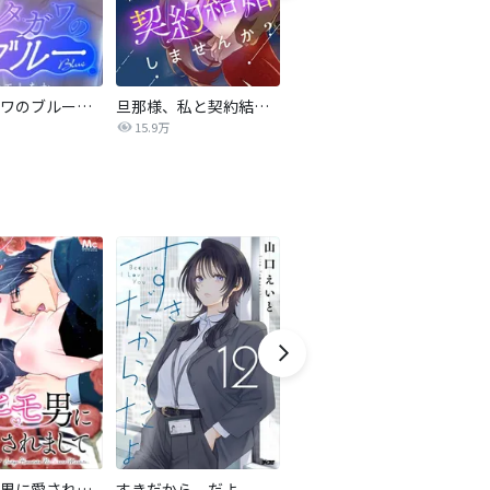
サレタガワのブルー【タテヨミ】
旦那様、私と契約結婚しませんか？【タテヨミ】
私の中に傾国の悪女がいますが、絶対に国は滅ぼしません！【タテヨミ】
15.9万
9,697
最強ヒモ男に愛されまして
すきだから、だよ
おとなの初恋【マイクロ】