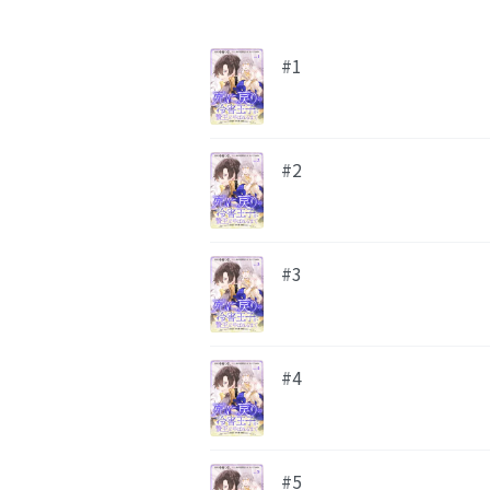
#1
#2
#3
#4
#5