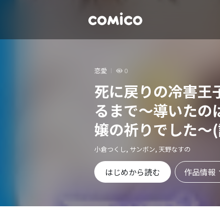
恋愛
0
死に戻りの冷害王
るまで～導いたの
嬢の祈りでした～(
小倉つくし, サンボン, 天野なすの
作品情報
はじめから読む