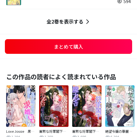
594
全2巻を表示する
まとめて購入
この作品の読者によく読まれている作品
Love Jossie 黒歴史自作小説の追放令嬢に転生したら冷徹皇子に求婚されました！？
寡黙な将軍閣下様は魔力ゼロの嫁が好きすぎる～なぜか旦那様の心の声が聞こえます！？～［1話売り］
寡黙な将軍閣下様は魔力ゼロの嫁が好きすぎる～なぜか旦那様の心の声が聞こえます！？～
絶望令嬢の華麗なる離婚～幼馴染の大公閣下の溺愛が止まらないのです～
1,294
1,259
3,698
6,294