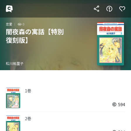
恋愛
0
闇夜森の寓話【特別
復刻版】
松川祐里子
1巻
594
2巻