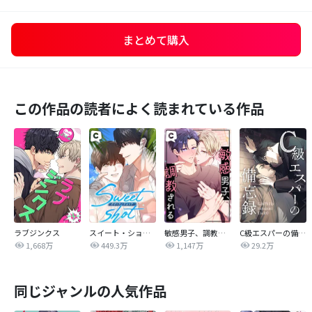
まとめて購入
この作品の読者によく読まれている作品
ラブジンクス
スイート・ショット
敏感男子、調教される
C級エスパーの備忘録
1,668万
449.3万
1,147万
29.2万
同じジャンルの人気作品