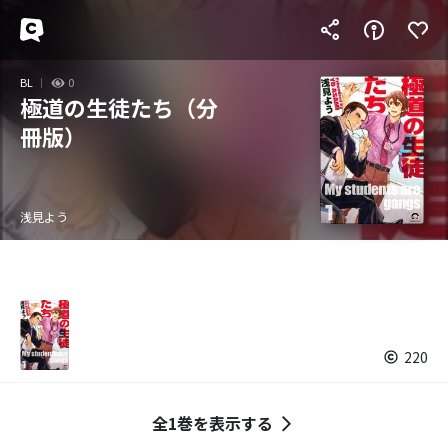
BL
0
極道の生徒たち（分
冊版）
浅見よう
220
全1巻を表示する