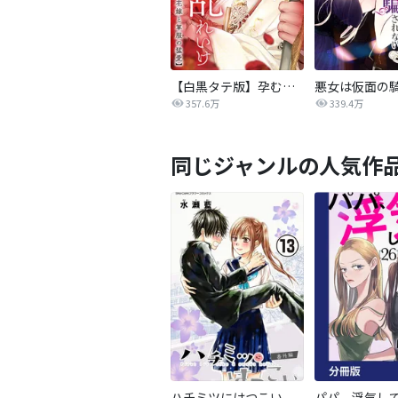
【白黒タテ版】孕むまで乱れいけ～身代わり花嫁と軍服の猛愛
357.6万
339.4万
同じジャンルの人気作
ハチミツにはつこい