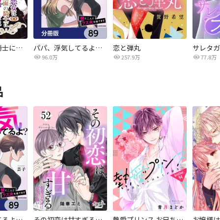
悪女は仮面の騎士に騙されない
パパ、浮気してるよ？娘と二人でクズ夫を捨てます【分冊版】
恋と弾丸
96.0万
257.9万
77.8万
品
パパ、浮気してるよ？娘と二人でクズ夫を捨てます【分冊版】
その初恋は甘すぎる～恋愛処女には刺激が強い～
熱愛プリンス お兄ちゃんはキミが好き