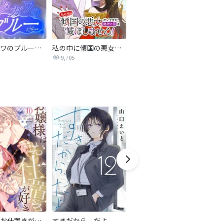
サレタガワのブルー【タテヨミ】
私の中に傾国の悪女がいますが、絶対に国は滅ぼしません！【タテヨミ】
最強ヒモ男に愛されまして
9,705
1.6万
お嬢様はお仕置きが好き
すきだから、だよ
最強ヒモ男に愛されまして