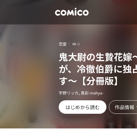
恋愛
0
鬼大尉の生贄花嫁
が、冷徹伯爵に独
す～【分冊版】
宇野リッカ, 真彩-mahya-
作品情報
はじめから読む