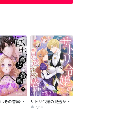
転生魔女はその眷属の欲望を知らない
サトリ令嬢の見透かせない感情【単話売】
7,289