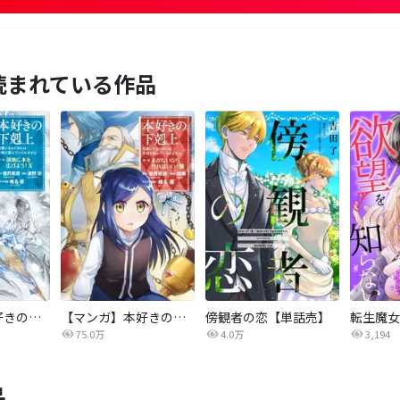
読まれている作品
【マンガ】本好きの下剋上 第三部
【マンガ】本好きの下剋上
傍観者の恋【単話売】
75.0万
4.0万
3,194
品