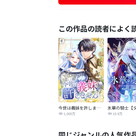
この作品の読者によく
今世は義妹を許しません
1,000万
10.9万
同じジャンルの人気作