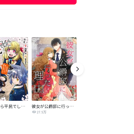
転生したら平民でした。～生活水準に耐えられないので貴族を目指します～（コミック）
彼女が公爵邸に行った理由【タテヨミ】
妹に婚約者を譲れと言われました 最強の竜に気に入られてまさかの王国乗っ取り?【分冊版】
27.5万
44.5万