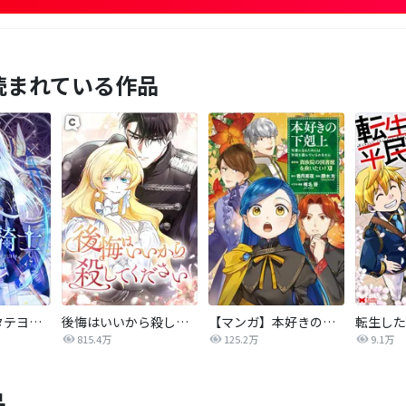
読まれている作品
氷華の騎士【タテヨミ】
後悔はいいから殺してください
【マンガ】本好きの下剋上 第四部
815.4万
125.2万
9.1万
品