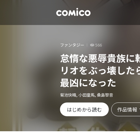
ファンタジー
566
怠惰な悪辱貴族に
リオをぶっ壊した
最凶になった
菊池快晴, 小田童馬, 桑島黎音
作品情報
はじめから読む