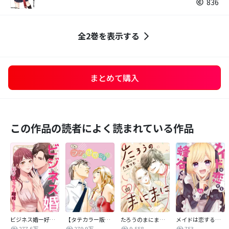
836
全2巻を表示する
まとめて購入
この作品の読者によく読まれている作品
ビジネス婚ー好きになったら離婚しますー
【タテカラー版】さぁ、ラブの時間です！
たろうのまにまに【単話】
メイドは恋する蜂谷くん【マイクロ】
277.6万
279.9万
9,558
753