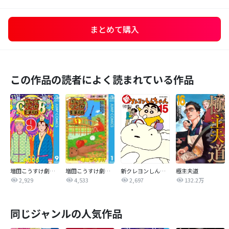
まとめて購入
この作品の読者によく読まれている作品
増田こうすけ劇場 ギャグマンガ日和GB
増田こうすけ劇場 ギャグマンガ日和
新クレヨンしんちゃん
極主夫道
2,929
4,533
2,697
132.2万
同じジャンルの人気作品