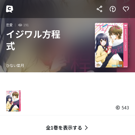
恋愛
191
イジワル方程
式
ひない菜月
543
全1巻を表示する