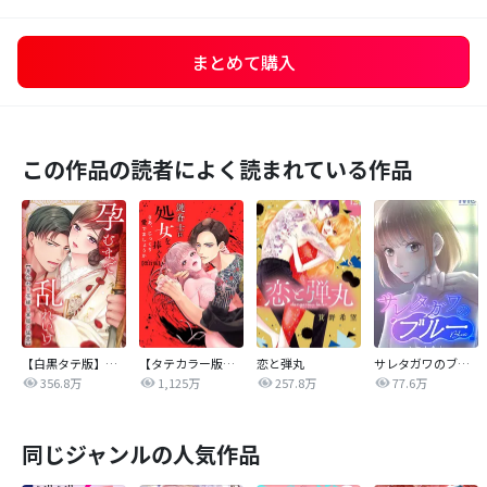
まとめて購入
この作品の読者によく読まれている作品
【白黒タテ版】孕むまで乱れいけ～身代わり花嫁と軍服の猛愛
【タテカラー版】漣蒼士に処女を捧ぐ～さあ、じっくり愛でましょうか
恋と弾丸
サレタガワのブルー【タテヨミ】
356.8万
1,125万
257.8万
77.6万
同じジャンルの人気作品