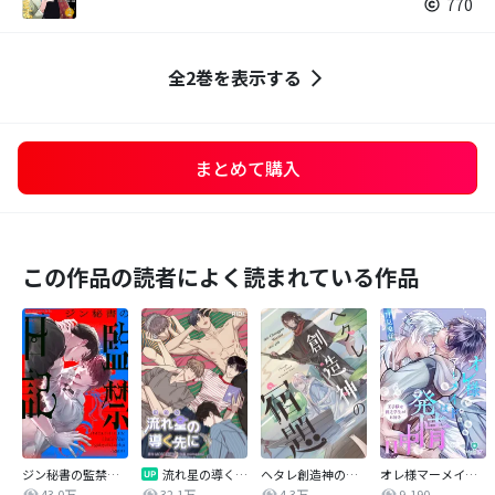
770
全2巻を表示する
まとめて購入
この作品の読者によく読まれている作品
ジン秘書の監禁日記【タテヨミ】
流れ星の導く先に
ヘタレ創造神の宿題【タテヨミ】
オレ様マーメイドは発情中～王子様は貧乏学生がお好き～
43.0万
32.1万
4.3万
9,190