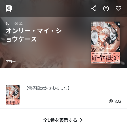
BL
22
オンリー・マイ・シ
ョウケース
下野圭
【電子限定かきおろし付】
823
全1巻を表示する