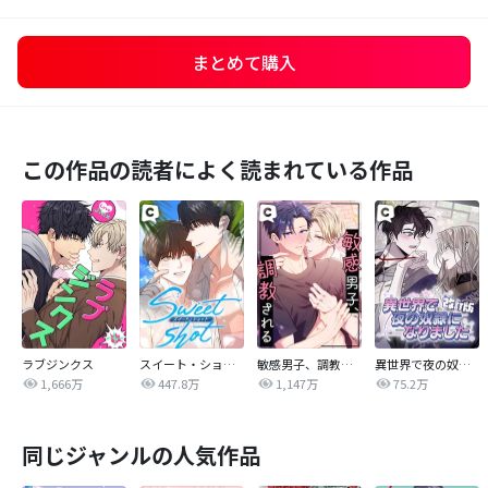
まとめて購入
この作品の読者によく読まれている作品
ラブジンクス
スイート・ショット
敏感男子、調教される
異世界で夜の奴隷になりました【改訂版】
1,666万
447.8万
1,147万
75.2万
同じジャンルの人気作品