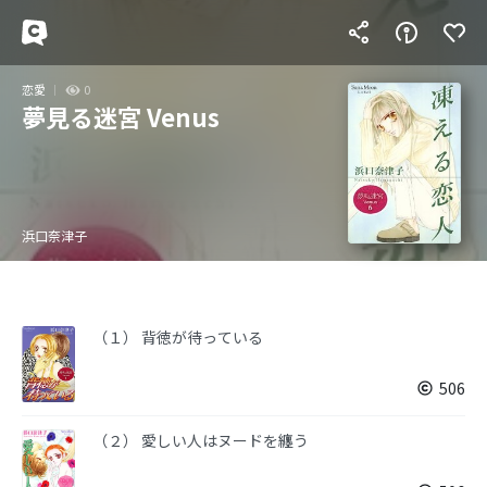
恋愛
0
夢見る迷宮 Venus
浜口奈津子
（１） 背徳が待っている
506
（２） 愛しい人はヌードを纏う