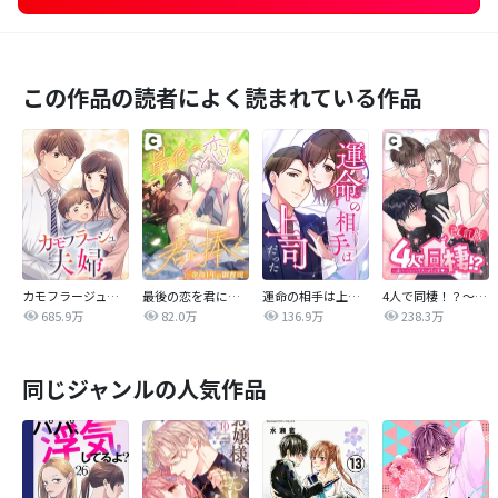
この作品の読者によく読まれている作品
カモフラージュ夫婦
最後の恋を君に捧ぐ～余命1年の御曹司～
運命の相手は上司だった
4人で同棲！？～逆ハーレムハウスへようこそ♥～【改訂版】
685.9万
82.0万
136.9万
238.3万
同じジャンルの人気作品