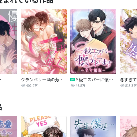
ン
クランベリー酒の芳りに惑わされる御曹司はオメガに突く
S級エスパーに懐かれてます【全年齢版】
冬すぎて
402.9万
46.8万
813.3万
品