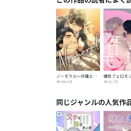
ノーモラル～弁護士の掟～
優性フェロモ
495.4万
41.7万
同じジャンルの人気作