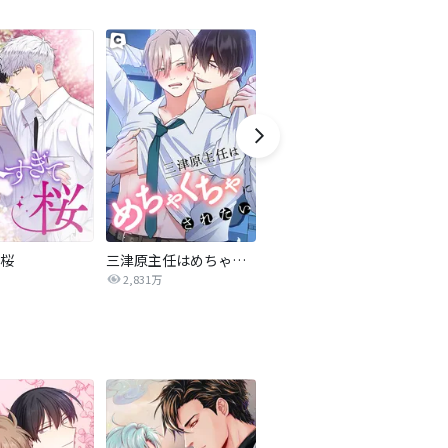
桜
三津原主任はめちゃくちゃにされたい
BLUFFING～欲望の三角関係～【タテヨミ】
2,831万
7.4万