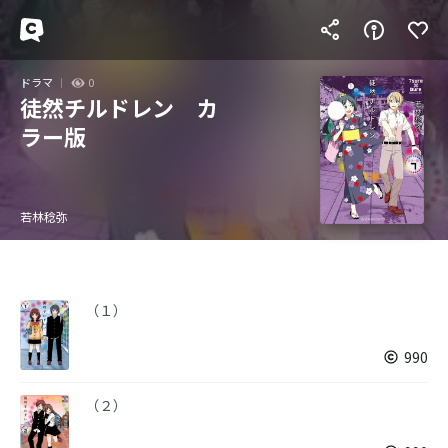
ドラマ
0
徒然チルドレン カ
ラー版
若林稔弥
（１）
990
（２）