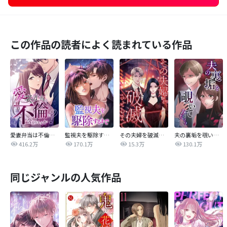
この作品の読者によく読まれている作品
愛妻弁当は不倫に含まれますか？
監視夫を駆除するまで
その夫婦を破滅させるまで
夫の裏垢を覗いてみたら
416.2万
170.1万
15.3万
130.1万
同じジャンルの人気作品