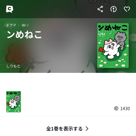
ドラマ
3
ンめねこ
しりもと
1430
全1巻を表示する