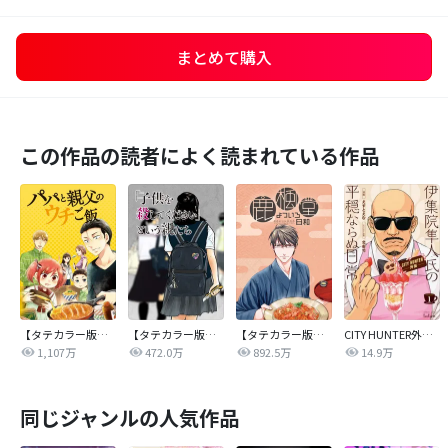
まとめて購入
この作品の読者によく読まれている作品
【タテカラー版】パパと親父のウチご飯
【タテカラー版】｢子供を殺してください｣という親たち
【タテカラー版】鹿楓堂よついろ日和
CITY HUNTER外伝 伊集院隼人氏の平穏ならぬ日常
1,107万
472.0万
892.5万
14.9万
同じジャンルの人気作品