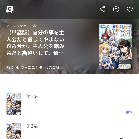
ファンタジー
0
【単話版】自分の事を主
人公だと信じてやまない
踏み台が、主人公を踏み
台だと勘違いして、優勝
してしまうお話です
@COMIC
KYO=H, 流石ユユシタ, 卵の黄身
第1話
無料
第2話