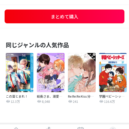
まとめて購入
同じジャンルの人気作品
この音とまれ！
総長さま、溺愛中につき。～最強イケメンと愛され寮生活！？～ 分冊版
Re:Re:Re:Kiss 分冊版
学園ベビーシッターズ
12.3万
8,048
241
116.6万