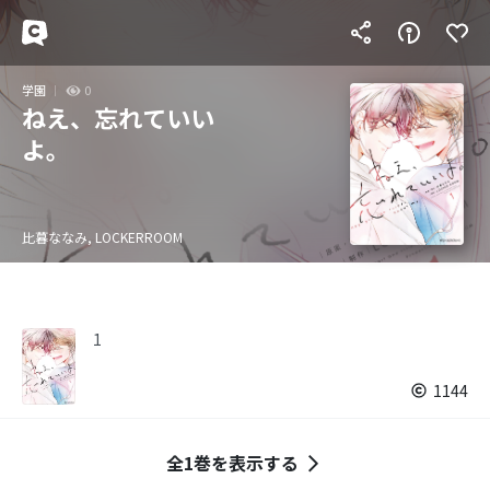
学園
0
ねえ、忘れていい
よ。
比暮ななみ, LOCKERROOM
1
1144
全1巻を表示する