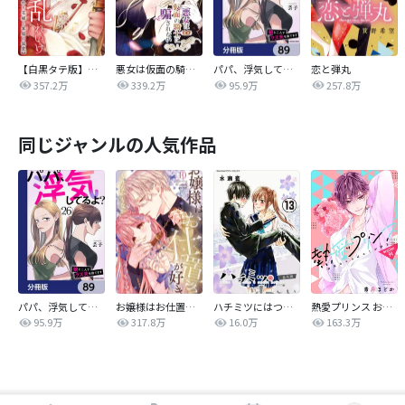
【白黒タテ版】孕むまで乱れいけ～身代わり花嫁と軍服の猛愛
悪女は仮面の騎士に騙されない
パパ、浮気してるよ？娘と二人でクズ夫を捨てます【分冊版】
恋と弾丸
357.2万
339.2万
95.9万
257.8万
同じジャンルの人気作品
パパ、浮気してるよ？娘と二人でクズ夫を捨てます【分冊版】
お嬢様はお仕置きが好き
ハチミツにはつこい
熱愛プリンス お兄ちゃんはキミが好き
95.9万
317.8万
16.0万
163.3万