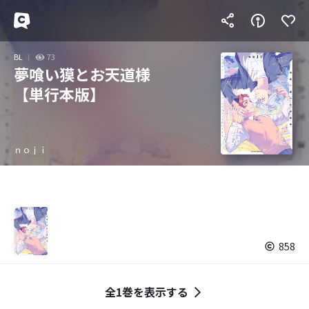
BL
73
夢喰い獏とお天道様
【単行本版】
ｎｏｊｉ
858
全1巻を表示する