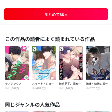
まとめて購入
この作品の読者によく読まれている作品
ラブジンクス
スイート・ショット
敏感男子、調教される
激痛～執着の檻～
1,667万
448.5万
1,147万
207.0万
同じジャンルの人気作品