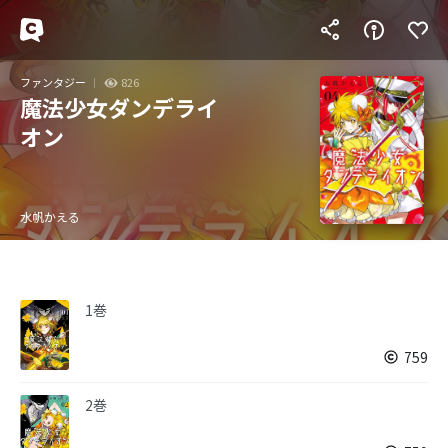
ファンタジー
826
魔法少女ダンデライ
オン
水帆かえる
1巻
759
2巻