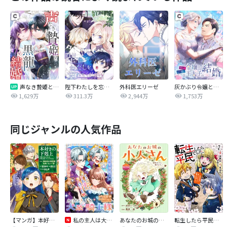
声なき贄姫と黒龍の結婚
陛下わたしを忘れてください
外科医エリーゼ
灰かぶり令嬢と行き遅れ元王太子の結婚
1,629万
311.3万
2,944万
1,753万
同じジャンルの人気作品
【マンガ】本好きの下剋上 第四部
私の主人は大きな犬系騎士様
あなたのお城の小人さん ～御飯下さい、働きますっ～（コミック）【分冊版】
転生したら平民でした。～生活水準に耐えられないので貴族を目指します～（コミック）