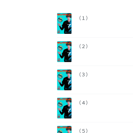
（１）
（２）
（３）
（４）
（５）