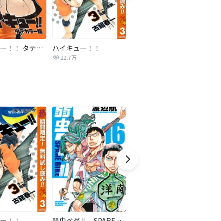
ハイキュー！！ タテカラー版【タテヨミ】
ハイキュー！！
ドラハチ
22.7万
2,791
ー！！
弱虫ペダル SPARE BIKE
三国恋戦記～オトメの兵法！～
ク