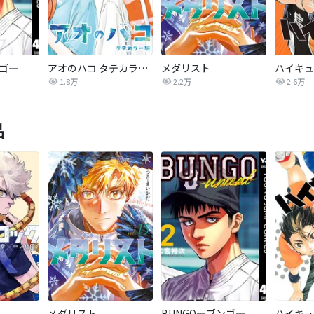
ンゴ―
アオのハコ タテカラー版【タテヨミ】
メダリスト
1.8万
2.2万
2.6万
品
メダリスト
BUNGO―ブンゴ―
ハイキュ