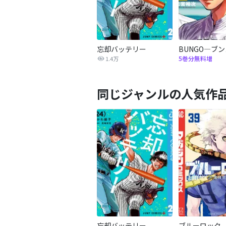
忘却バッテリー
BUNGO―ブ
5巻分無料増
1.4万
同じジャンルの人気作
忘却バッテリー
ブルーロック