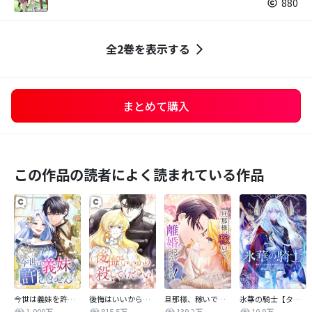
880
全2巻を表示する
まとめて購入
この作品の読者によく読まれている作品
今世は義妹を許しません
後悔はいいから殺してください
旦那様、稼いで離婚させていただきます！
氷華の騎士【タテヨミ】
1,000万
815.5万
139.2万
10.9万