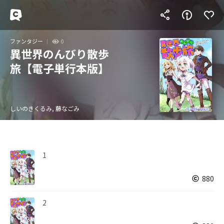
ファンタジー
0
異世界のんびり散歩
旅【電子単行本版】
しいのきくるみ, 藤なごみ
1
880
2