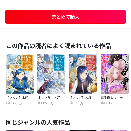
まとめて購入
この作品の読者によく読まれている作品
【マンガ】本好きの下剋上 第二部
【マンガ】本好きの下剋上 第三部
【マンガ】本好きの下剋上
転生魔女はその眷属の欲望を知らない
126.1万
127.5万
75.0万
3,153
同じジャンルの人気作品