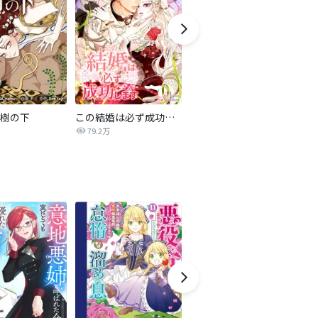
樹の下
この結婚は必ず成功します
北部戦士の愛しい花嫁
79.2万
148.8万