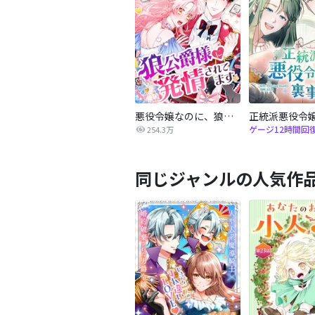
悪役令嬢なのに、狼公爵様に発情されてます
ゲージ12時間回
254.3万
同じジャンルの人気作