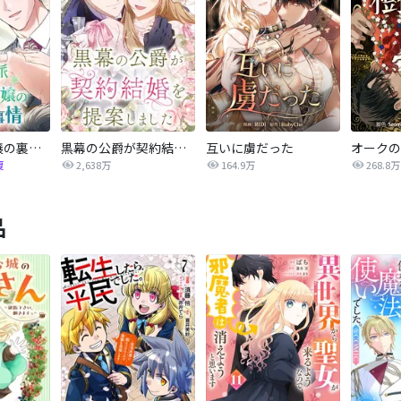
正統派悪役令嬢の裏事情
黒幕の公爵が契約結婚を提案しました
互いに虜だった
オークの
復
2,638万
164.9万
268.8万
品