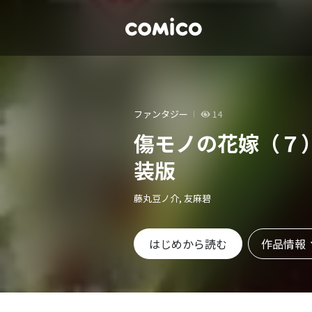
ファンタジー
14
傷モノの花嫁（７
装版
藤丸豆ノ介, 友麻碧
作品情報
はじめから読む