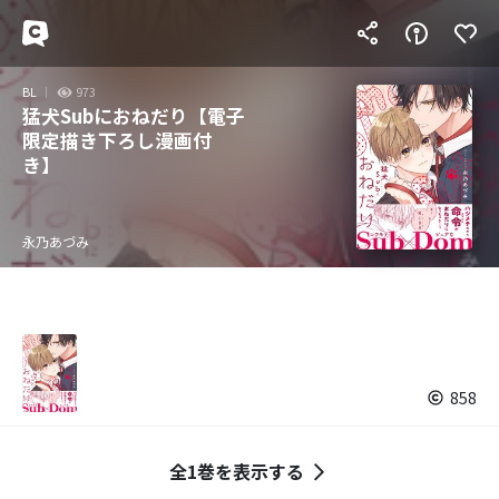
BL
973
猛犬Subにおねだり【電子
限定描き下ろし漫画付
き】
永乃あづみ
858
全1巻を表示する