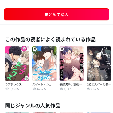
まとめて購入
この作品の読者によく読まれている作品
ラブジンクス
スイート・ショット
敏感男子、調教される
C級エスパーの備忘録
1,668万
449.2万
1,147万
29.2万
同じジャンルの人気作品