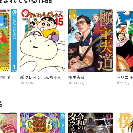
増田こうすけ劇場 ギャグマンガ日和
新クレヨンしんちゃん
極主夫道
トリコ 
2,697
132.2万
7.2万
品