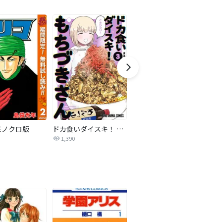
モノクロ版
ドカ食いダイスキ！ もちづきさん
ヤニねこ
玉
1,390
2,542