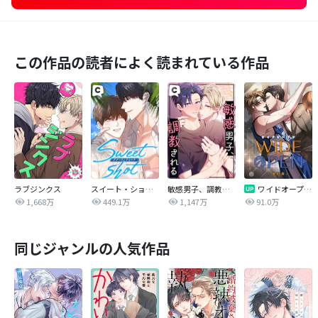
この作品の読者によく読まれている作品
ラブジンクス
スイート・ショット
敏感男子、調教される
ワイドオープン【改訂版】
1,668万
449.1万
1,147万
91.0万
同じジャンルの人気作品