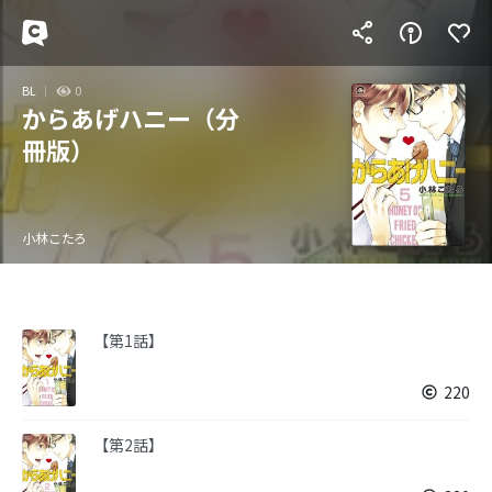
BL
0
からあげハニー（分
冊版）
小林こたろ
【第1話】
220
【第2話】