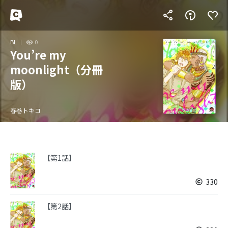
BL
0
You’re my
moonlight（分冊
版）
春巻トキコ
【第1話】
330
【第2話】