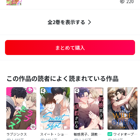
220
全2巻を表示する
まとめて購入
この作品の読者によく読まれている作品
ラブジンクス
スイート・ショット
敏感男子、調教される
ワイドオープン【改訂版】
1,668万
449.1万
1,147万
90.9万