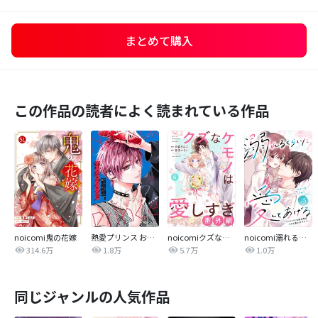
まとめて購入
この作品の読者によく読まれている作品
noicomi鬼の花嫁
熱愛プリンス お兄ちゃんはキミが好き
noicomiクズなケモノは愛しすぎ
noicomi溺れるくらいに、愛してあげる～イジワルな未紘先輩は今日も番を甘やかす～
314.6万
1.8万
5.7万
1.0万
同じジャンルの人気作品