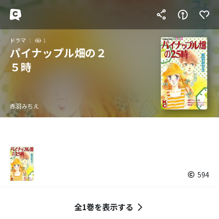
ドラマ
1
パイナップル畑の２
５時
赤羽みちえ
594
全1巻を表示する