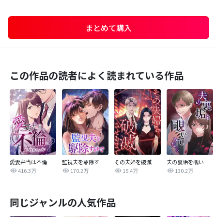
まとめて購入
この作品の読者によく読まれている作品
愛妻弁当は不倫に含まれますか？
監視夫を駆除するまで
その夫婦を破滅させるまで
夫の裏垢を覗いてみたら
416.3万
170.2万
15.4万
130.2万
同じジャンルの人気作品