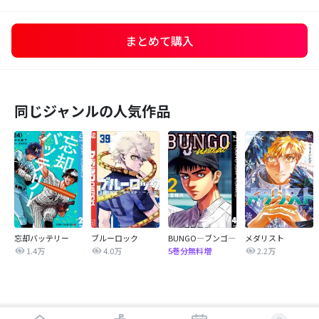
まとめて購入
同じジャンルの人気作品
忘却バッテリー
ブルーロック
BUNGO―ブンゴ―
メダリスト
1.4万
4.0万
2.2万
5巻分無料増