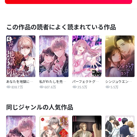
この作品の読者によく読まれている作品
あなたを地獄に堕とすまで
私がわたしを売る理由
パーフェクトグリッター
シンジュウエンド【タテヨミ】
838.7万
607.6万
35.5万
5.5万
同じジャンルの人気作品