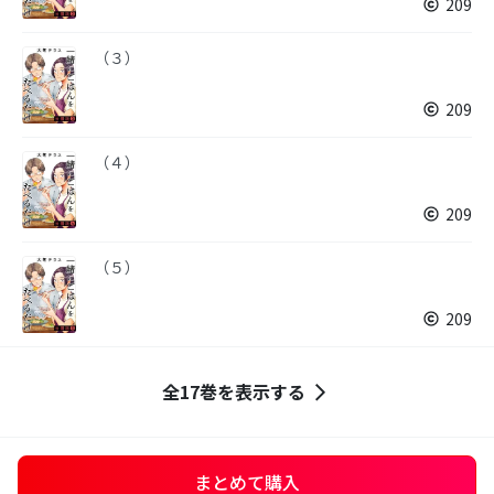
209
（３）
209
（４）
209
（５）
209
全17巻を表示する
まとめて購入