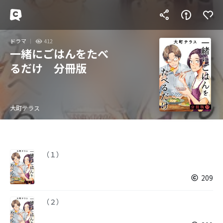
ドラマ
412
一緒にごはんをたべ
るだけ 分冊版
大町テラス
（１）
209
（２）