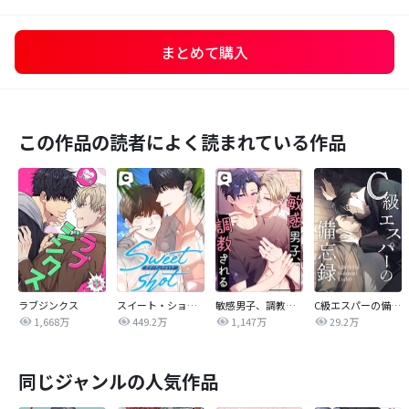
まとめて購入
この作品の読者によく読まれている作品
ラブジンクス
スイート・ショット
敏感男子、調教される
C級エスパーの備忘録
1,668万
449.2万
1,147万
29.2万
同じジャンルの人気作品