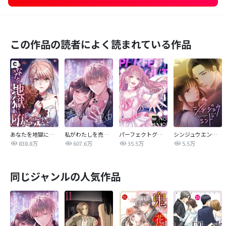
この作品の読者によく読まれている作品
あなたを地獄に堕とすまで
私がわたしを売る理由
パーフェクトグリッター
シンジュウエンド【タテヨミ】
838.8万
607.6万
35.5万
5.5万
同じジャンルの人気作品