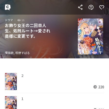
ドラマ
16
お飾り女王の二回目人
生、処刑ルート→愛され
奥様に変更です。
雫珠歌, 栢野すばる
２
220
１