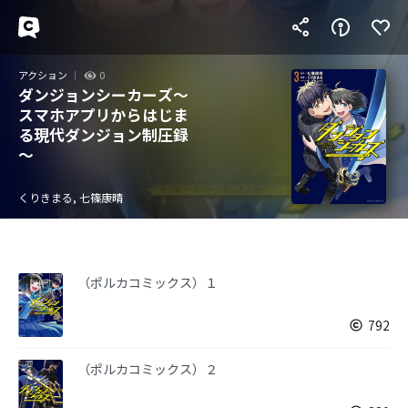
アクション
0
ダンジョンシーカーズ～
スマホアプリからはじま
る現代ダンジョン制圧録
～
くりきまる, 七篠康晴
（ポルカコミックス）１
792
（ポルカコミックス）２