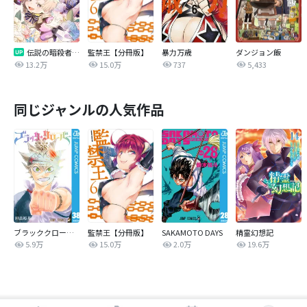
伝説の暗殺者、転生したら王家の愛され末娘になってしまいまして。【タテヨミ】
監禁王【分冊版】
暴力万歳
ダンジョン飯
13.2万
15.0万
737
5,433
同じジャンルの人気作品
ブラッククローバー
監禁王【分冊版】
SAKAMOTO DAYS
精霊幻想記
5.9万
15.0万
2.0万
19.6万