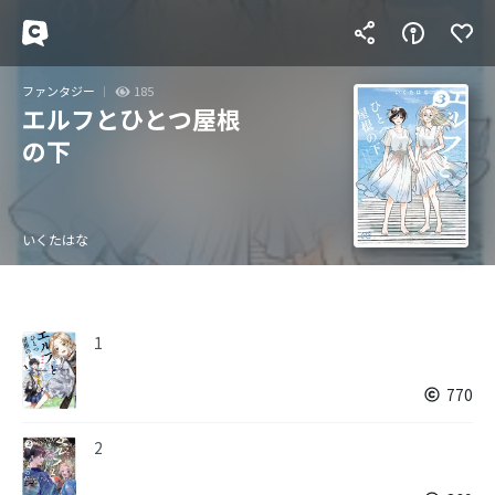
ファンタジー
185
エルフとひとつ屋根
の下
いくたはな
1
770
2