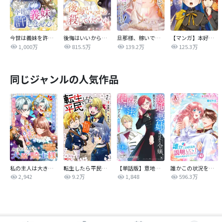
今世は義妹を許しません
後悔はいいから殺してください
旦那様、稼いで離婚させていただきます！
【マンガ】本好きの下剋上 第四部
1,000万
815.5万
139.2万
125.3万
同じジャンルの人気作品
私の主人は大きな犬系騎士様
転生したら平民でした。～生活水準に耐えられないので貴族を目指します～（コミック）
【単話版】意地悪姉と呼ばれた令嬢、実はとても優れた魔法使いでした。@COMIC
誰かこの状況を説明してください！ ～契約から始まるウェディング～
2,942
9.2万
1,848
596.3万