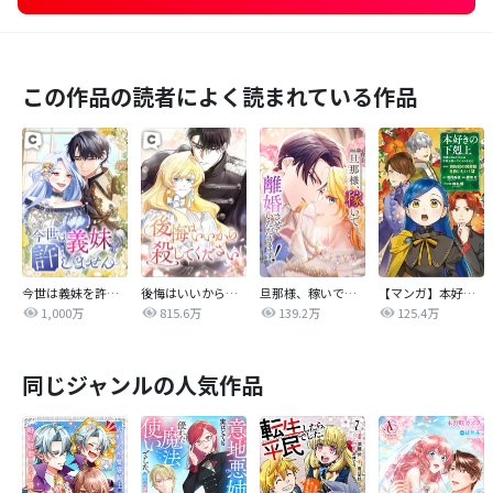
この作品の読者によく読まれている作品
今世は義妹を許しません
後悔はいいから殺してください
旦那様、稼いで離婚させていただきます！
【マンガ】本好きの下剋上 第四部
1,000万
815.6万
139.2万
125.4万
同じジャンルの人気作品