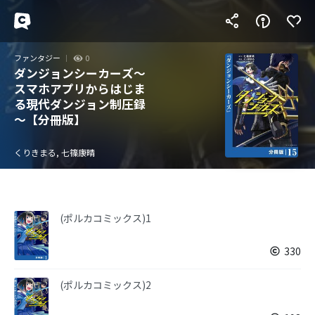
ファンタジー
0
ダンジョンシーカーズ～
スマホアプリからはじま
る現代ダンジョン制圧録
～【分冊版】
くりきまる, 七篠康晴
(ポルカコミックス)1
330
(ポルカコミックス)2