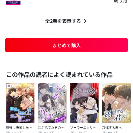
220
全2巻を表示する
まとめて購入
この作品の読者によく読まれている作品
脇役に憑依したら愛されすぎて困ってます
私が捨てた男の奴隷になった【全年齢版】
ソーラーエクリプス
哀悼する君へ
3,464万
247.4万
1,399万
484.7万