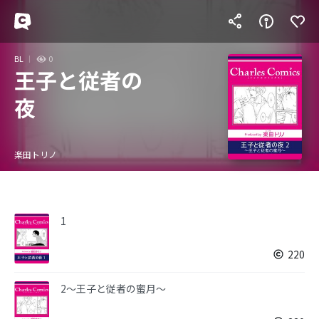
BL
0
王子と従者の
夜
楽田トリノ
1
220
2～王子と従者の蜜月～