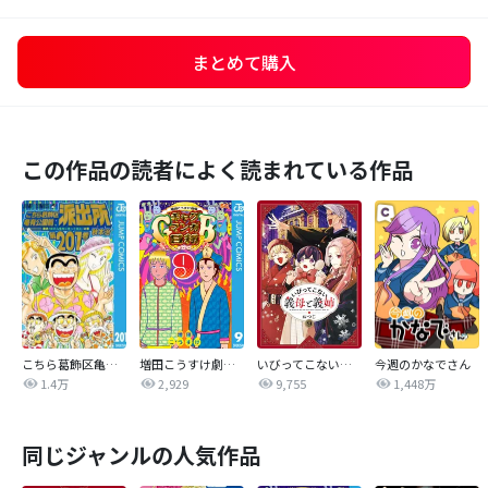
まとめて購入
この作品の読者によく読まれている作品
こちら葛飾区亀有公園前派出所
増田こうすけ劇場 ギャグマンガ日和GB
いびってこない義母と義姉
今週のかなでさん
1.4万
2,929
9,755
1,448万
同じジャンルの人気作品