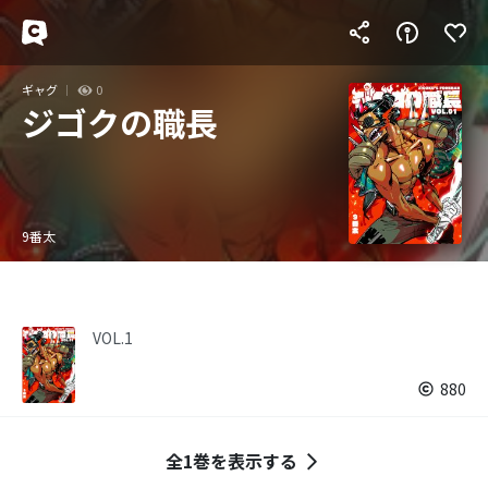
ギャグ
0
ジゴクの職長
9番太
VOL.1
880
全1巻を表示する