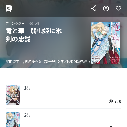
ファンタジー
168
竜と華 弱虫姫に氷
剣の忠誠
和田辺実生, 浅名ゆうな（富士見L文庫／KADOKAWA刊）, SNC
1巻
770
2巻