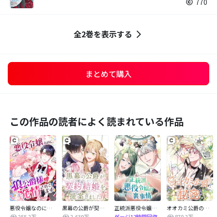
770
全2巻を表示する
まとめて購入
この作品の読者によく読まれている作品
悪役令嬢なのに、狼公爵様に発情されてます
黒幕の公爵が契約結婚を提案しました
正統派悪役令嬢の裏事情
オオカミ公爵の秘密
255.2万
2,639万
870.2万
ゲージ12時間回復