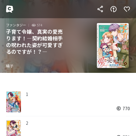
ファンタジー
574
子育て令嬢、真実の愛売
ります！―契約結婚相手
の呪われた姿が可愛すぎ
るのですが！？―
縞子
1
770
2