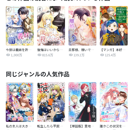
今世は義妹を許しません
後悔はいいから殺してください
旦那様、稼いで離婚させていただきます！
【マンガ】本好きの下剋上 第四部
1,000万
815.6万
139.2万
125.4万
同じジャンルの人気作品
私の主人は大きな犬系騎士様
転生したら平民でした。～生活水準に耐えられないので貴族を目指します～（コミック）
【単話版】意地悪姉と呼ばれた令嬢、実はとても優れた魔法使いでした。@COMIC
誰かこの状況を説明してください！ ～契約から始まるウェディング～