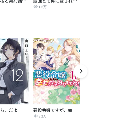
旦那様、私と契約結婚しませんか？【タテヨミ】
最強ヒモ男に愛されまして
Perfect Crime
氷
1.6万
206.5万
ら、だよ
悪役令嬢ですが、幸せになってみせますわ！ アンソロジーコミック
おとなの初恋【マイクロ】
8.2万
9.0万