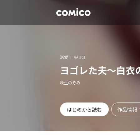
恋愛
301
ヨゴレた夫～白衣
秋生のぞみ
作品情報
はじめから読む