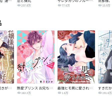
【タテカラー版】漣蒼士に処女を捧ぐ～さあ、じっくり愛でましょうか
恋と弾丸
サレタガワのブルー【タテヨミ】
257.8万
77.6万
15.9万
品
お嬢様はお仕置きが好き
熱愛プリンス お兄ちゃんはキミが好き
最強ヒモ男に愛されまして
すきだか
163.3万
1.6万
191.6万