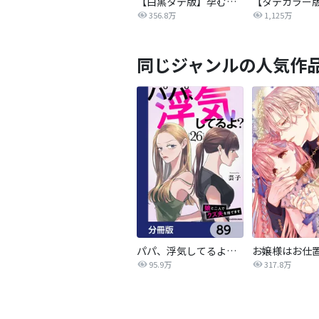
【白黒タテ版】孕むまで乱れいけ～身代わり花嫁と軍服の猛愛
356.8万
1,125万
同じジャンルの人気作
パパ、浮気してるよ？娘と二人でクズ夫を捨てます【分冊版】
95.9万
317.8万