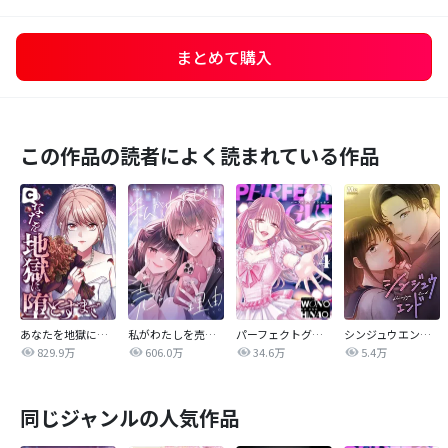
まとめて購入
この作品の読者によく読まれている作品
あなたを地獄に堕とすまで
私がわたしを売る理由
パーフェクトグリッター
シンジュウエンド【タテヨミ】
829.9万
606.0万
34.6万
5.4万
同じジャンルの人気作品