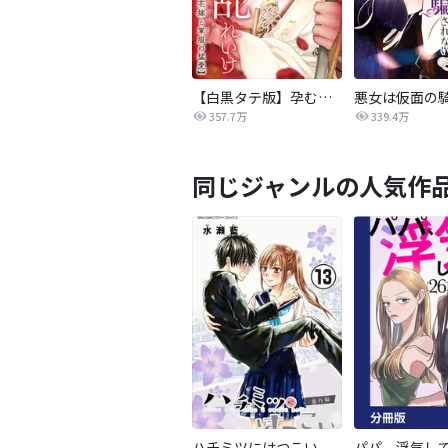
【白黒タテ版】孕むまで乱れいけ～身代わり花嫁と軍服の猛愛
357.7万
339.4万
同じジャンルの人気作
ハチミツにはつこい