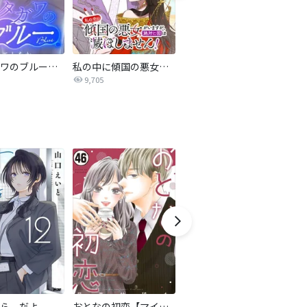
サレタガワのブルー【タテヨミ】
私の中に傾国の悪女がいますが、絶対に国は滅ぼしません！【タテヨミ】
最強ヒモ男に愛されまして
9,705
1.6万
ら、だよ
おとなの初恋【マイクロ】
LOVE SO LIFE