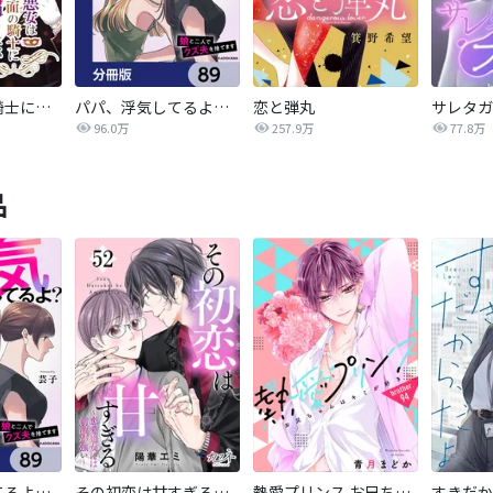
悪女は仮面の騎士に騙されない
パパ、浮気してるよ？娘と二人でクズ夫を捨てます【分冊版】
恋と弾丸
96.0万
257.9万
77.8万
品
パパ、浮気してるよ？娘と二人でクズ夫を捨てます【分冊版】
その初恋は甘すぎる～恋愛処女には刺激が強い～
熱愛プリンス お兄ちゃんはキミが好き
すきだか