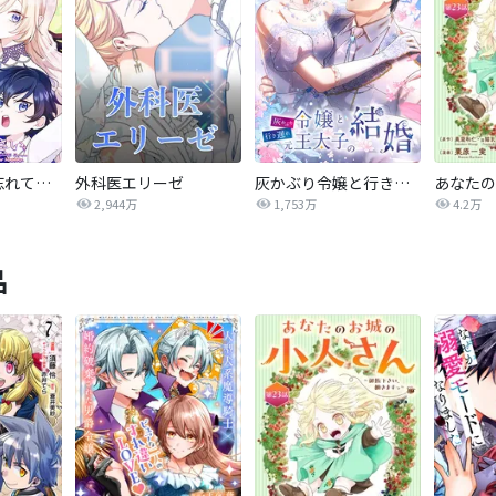
陛下わたしを忘れてください
外科医エリーゼ
灰かぶり令嬢と行き遅れ元王太子の結婚
2,944万
1,753万
4.2万
品