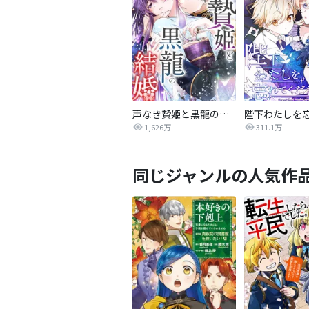
声なき贄姫と黒龍の結婚
1,626万
311.1万
同じジャンルの人気作