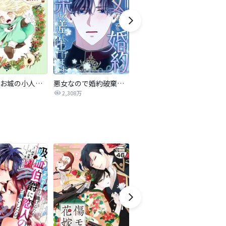
あなたのお城の小人さん ～御飯下さい、働きますっ～（コミック）【分冊版】
悪女なので婚約破棄して差し上げます
復讐のためサイコ大公様と結婚します
2,308万
652.2万