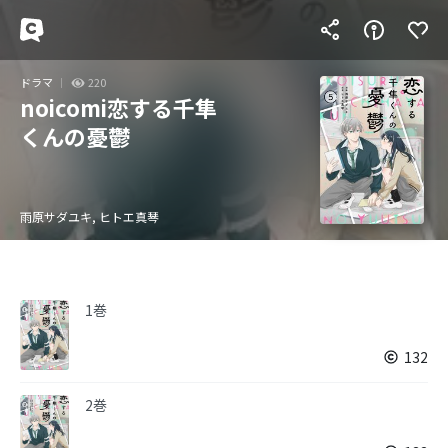
ドラマ
220
noicomi恋する千隼
くんの憂鬱
雨原サダユキ, ヒトエ真琴
1巻
132
2巻