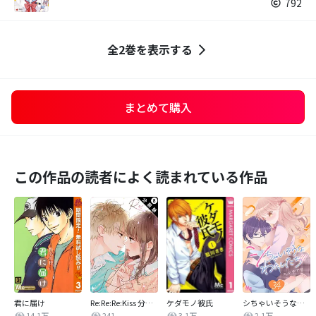
792
全2巻を表示する
まとめて購入
この作品の読者によく読まれている作品
君に届け
Re:Re:Re:Kiss 分冊版
ケダモノ彼氏
シちゃいそうなわたしたち
14.1万
241
3.1万
2.1万