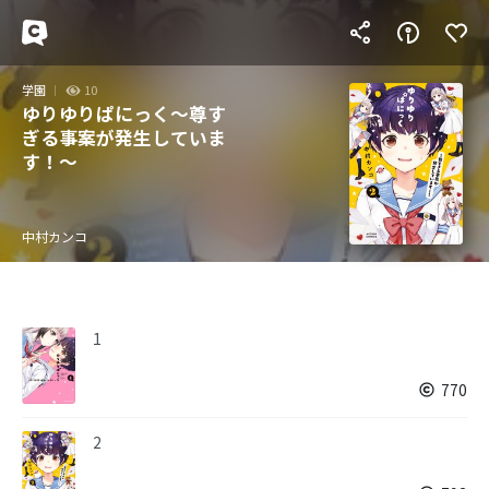
学園
10
ゆりゆりぱにっく～尊す
ぎる事案が発生していま
す！～
中村カンコ
1
770
2