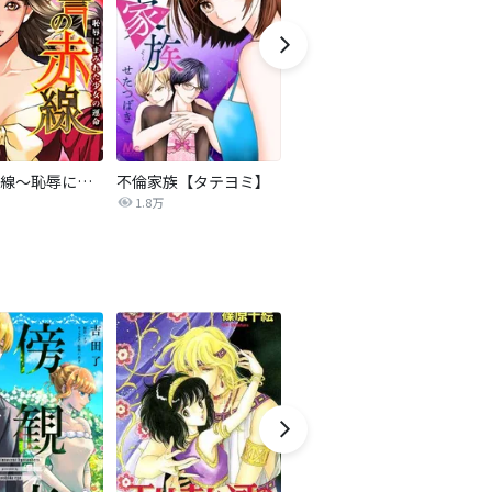
復讐の赤線～恥辱にまみれた少女の運命～【タテヨミ】
不倫家族【タテヨミ】
夫を社会的に抹殺する5つの方法
1.8万
629.6万