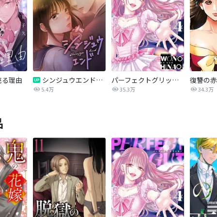
売る理由
シンジュウエンド【タテヨミ】
パーフェクトグリッター
5.4万
35.3万
34.3万
品