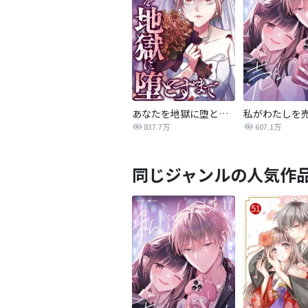
あなたを地獄に堕とすまで
私がわたしを
837.7万
607.1万
同じジャンルの人気作