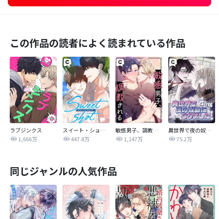
この作品の読者によく読まれている作品
ラブジンクス
スイート・ショット
敏感男子、調教される
異世界で夜の奴隷になりました【改訂版】
1,666万
447.8万
1,147万
75.2万
同じジャンルの人気作品