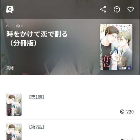
BL
0
時をかけて恋で割る
（分冊版）
風緒
【第1話】
220
【第2話】